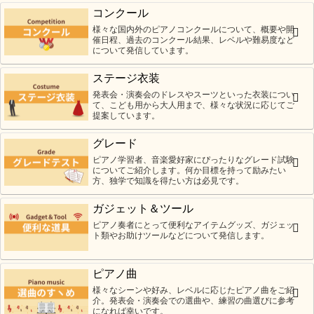
コンクール
様々な国内外のピアノコンクールについて、概要や開
催日程、過去のコンクール結果、レベルや難易度など
について発信しています。
ステージ衣装
発表会・演奏会のドレスやスーツといった衣装につい
て、こども用から大人用まで、様々な状況に応じてご
提案しています。
グレード
ピアノ学習者、音楽愛好家にぴったりなグレード試験
についてご紹介します。何か目標を持って励みたい
方、独学で知識を得たい方は必見です。
ガジェット＆ツール
ピアノ奏者にとって便利なアイテムグッズ、ガジェッ
ト類やお助けツールなどについて発信します。
ピアノ曲
様々なシーンや好み、レベルに応じたピアノ曲をご紹
介。発表会・演奏会での選曲や、練習の曲選びに参考
になれば幸いです。