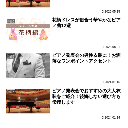
2026.05.15
花柄ドレスが似合う華やかなピア
雑記
ノ曲12選
2025.08.21
ピアノ発表会の男性衣装に！お洒
雑記
落なワンポイントアクセント
2024.01.16
ピアノ発表会でおすすめの大人衣
雑記
装をご紹介！後悔しない選び方も
伝授します
2024.01.14